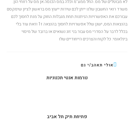
לא מבוטלים של מס. החל ממע"מ וכלה במס הכנסה אן מס על רווחי הון.
משרד רואי החשבון שלנו ייתן לכם שירות ייעוץ מס בראשון לציון שימקסם
עבורכם את האפשרויות הניתנות תחת מגבלות החוק על מנת לחסוך לכם
בהוצאות המס, ישנן שלל אפשרויות לחסוך בהוצאה ז1 וזאת עוד בלי
בכלל לדבר על הסדרי מס עבור בני זוג נשואים או ברובד של מיסוי
בינלאומי. כל לקוח והצרכים הייחודיים שלו
אולי תאהב/י גם
נורמות אנטי תכנוניות
פתיחת תיק תל אביב