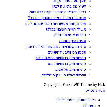
יועץ מס בפתח תקווה
ייעוץ מס בראשון לציון
כיצד מתבצעת סגירת תיקים ברשויות?
מחפשים משרד ראיית חשבון במרכז ?
מיסים, יותר אפשרויות ממה שנדמה לכם
משרד ראיית חשבון במרכז
נורמות אנטי תכנוניות
סגירת תיק מותנית
סוגי התקשרויות עם משרד ראיית חשבון
תכנון מס והיבטיו השונים
פתיחת תיק ברשויות המס השונות
פתיחת תיק ברשויות המס
פתיחת תיק תל אביב
שירותי ראיית חשבון מומלצים
Copyright - OceanWP Theme by Nick
סגירת תפריט
ראיית חשבון וייעוץ כלכלי
מאמרים