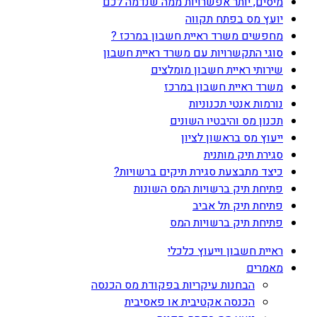
מיסים, יותר אפשרויות ממה שנדמה לכם
יועץ מס בפתח תקווה
מחפשים משרד ראיית חשבון במרכז ?
סוגי התקשרויות עם משרד ראיית חשבון
שירותי ראיית חשבון מומלצים
משרד ראיית חשבון במרכז
נורמות אנטי תכנוניות
תכנון מס והיבטיו השונים
ייעוץ מס בראשון לציון
סגירת תיק מותנית
כיצד מתבצעת סגירת תיקים ברשויות?
פתיחת תיק ברשויות המס השונות
פתיחת תיק תל אביב
פתיחת תיק ברשויות המס
ראיית חשבון וייעוץ כלכלי
מאמרים
הבחנות עיקריות בפקודת מס הכנסה
הכנסה אקטיבית או פאסיבית