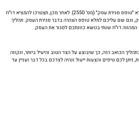
במקרה של משרדי מס הכנסה, יש להודיע לפקיד השומה על כוונתכם בתוך 90 ימים באמצעות הגשת טופס בקשה לסגירת התיק שלכם הנקרא "טופס סגירת עסק" (מס' 2550). לאחר מכן, תצטרכו להמציא דו"ח
במהלכה. למשרדי המע"מ יש לפנות בתוך 45 ימים מרגע שסגרתם את העסק, וגם שם עליכם למלא טופס הצהרה בדבר סגירת העסק. תהליך
המהווה דו"ח שנתי בנושא כוונתכם לסגור את העסק.
ליך הכואב הזה, כך שיבוצע על הצד הטוב והיעיל ביותר, ונקווה
ת, ניתן לכם טיפים והצעות ייעול ונהיה לצדכם בכל דבר ועניין עד