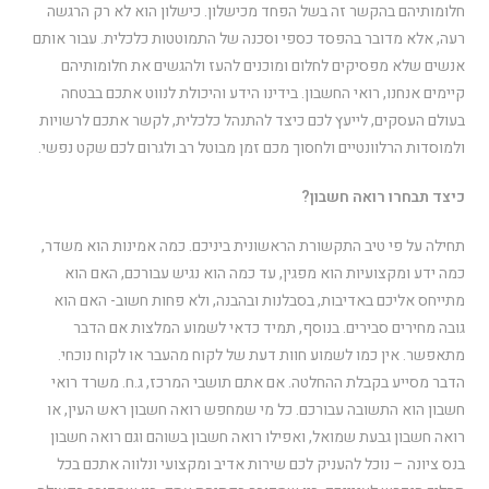
חלומותיהם בהקשר זה בשל הפחד מכישלון. כישלון הוא לא רק הרגשה
רעה, אלא מדובר בהפסד כספי וסכנה של התמוטטות כלכלית. עבור אותם
אנשים שלא מפסיקים לחלום ומוכנים להעז ולהגשים את חלומותיהם
קיימים אנחנו, רואי החשבון. בידינו הידע והיכולת לנווט אתכם בבטחה
בעולם העסקים, לייעץ לכם כיצד להתנהל כלכלית, לקשר אתכם לרשויות
ולמוסדות הרלוונטיים ולחסוך מכם זמן מבוטל רב ולגרום לכם שקט נפשי.
כיצד תבחרו רואה חשבון?
תחילה על פי טיב התקשורת הראשונית ביניכם. כמה אמינות הוא משדר,
כמה ידע ומקצועיות הוא מפגין, עד כמה הוא נגיש עבורכם, האם הוא
מתייחס אליכם באדיבות, בסבלנות ובהבנה, ולא פחות חשוב- האם הוא
גובה מחירים סבירים. בנוסף, תמיד כדאי לשמוע המלצות אם הדבר
מתאפשר. אין כמו לשמוע חוות דעת של לקוח מהעבר או לקוח נוכחי.
הדבר מסייע בקבלת ההחלטה. אם אתם תושבי המרכז, ג.ח. משרד רואי
חשבון הוא התשובה עבורכם. כל מי שמחפש רואה חשבון ראש העין, או
רואה חשבון גבעת שמואל, ואפילו רואה חשבון בשוהם וגם רואה חשבון
בנס ציונה – נוכל להעניק לכם שירות אדיב ומקצועי ונלווה אתכם בכל