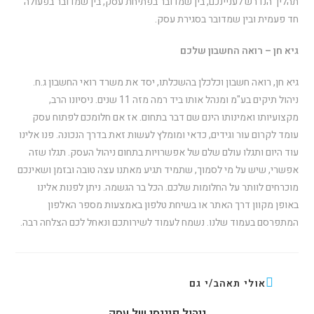
תהליך הנדרש לעניינכם, בין שמדובר בפתיחת עסק, בין שמדובר בפעולה
חד פעמית ובין שמדובר בסגירת עסק.
גיא חן – רואה החשבון שלכם
גיא חן, רואה חשבון וכלכלן בהשכלתו, יסד את משרד רואי החשבון ג.ח.
ניהול תיקים בע"מ ומנהל אותו ביד רמה מזה 11 שנים. ניסיונו הרב,
מקצועיותו ואמינותו הינם שם דבר בתחום. אז אם חלומכם לפתוח עסק
עומד לקרום עור וגידים, כדאי ומומלץ לעשות זאת בדרך הנכונה. פנו אלינו
עוד היום ותגלו עולם שלם של אפשרויות בתחום ניהול העסק. תגלו שזה
אפשרי, שיש על מי לסמוך, שתמיד תגיע מאתנו עצה טובה ובזמן ושאינכם
מוכרחים לוותר על החלומות שלכם. הכל בר הגשמה. ניתן לפנות אלינו
באופן מקוון דרך האתר או בשיחת טלפון באמצעות מספר האלפון
המתפרסם בעמוד שלנו. נשמח לעמוד לשירותכם ונאחל לכם הצלחה רבה.
אולי תאהב/י גם
ניהול פיננסי של עסק