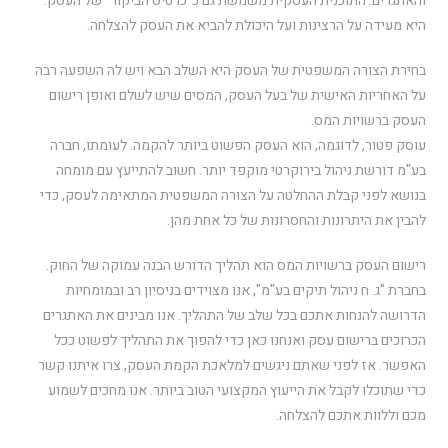
והאתגרים. התוכנית העסקית משמשת גם כ"כרטיס הביקור" של העסק.
היא מעידה על הרצינות ועל היכולת להביא את העסק להצלחה.
בחירת הצורה המשפטית של העסק היא השלב הבא ויש לה השפעה רבה
על האחריות האישית של בעל העסק, המסים שיש לשלם ואופן רישום
העסק ברשויות המס.
עוסק פטור, לדוגמה, הוא העסק הפשוט ביותר להקמה. לעומתו, חברה
בע"מ דורשת ניהול בירוקרטי מוקפד יותר. חשוב להתייעץ עם מומחה
בנושא לפני קבלת ההחלטה על הצורה המשפטית המתאימה לעסק, כדי
להבין את היתרונות והחסרונות של כל אחת מהן.
רישום העסק ברשויות המס הוא תהליך הדורש הבנה עמוקה של החוק.
בחברת "ג. ח ניהול תיקים בע"מ", אנו מצוידים בניסיון רב ובמומחיות
הדרושה להנחות אתכם בכל שלב של התהליך. אנו מבינים את האתגרים
הכרוכים ברישום עסק ואנחנו כאן כדי להפוך את התהליך לפשוט ככל
האפשר. אז לפני שאתם ניגשים למלאכת הקמת העסק, צרו איתנו קשר
כדי שתוכלו לקבל את הייעוץ המקצועי הטוב ביותר. אנו מחכים לשמוע
מכם וללוות אתכם להצלחה.