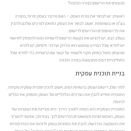
מבצעים את הרישום בצורה הנכונה?
ראשית, יש לבחור את צורת העסק – האם מדובר בעסק פרטי, בחברה
בע"מ או בשותפות. חשוב לבחור את העסק התואם לצרכים שלכם ולהכין
את כל המסמכים הנדרשים לרישום.
בשלב הבא, יש להגיש את בקשת הרישום לרשויות המס ולהמתין לאישור.
יש לוודא שכל המידע שהוגש הוא מדויק ועדכני. ולסיום, יש לוודא
שהעסק פועל באופן תקני ולשמור על קשר עם הרשויות, כדי לוודא שכל
התחייבויות המס מתבצעות בצורה הנכונה.
בניית תוכנית עסקית
לפני שלב רישום העסק ברשויות המס, חשוב להכין תוכנית עסקית מקיפה.
התוכנית תסייע להבין את הצרכים הכלכליים של העסק ותספק את הכלים
לניהולו.
התוכנית העסקית היא המפה לאורך הדרך. היא מציינת את המטרות של
העסק, האסטרטגיות והמשאבים הנדרשים לכך. בעזרתה, אפשר להעריך
את ההשקעה הנדרשת, להבין את התחרות בשוק ולזהות את ההזדמנויות