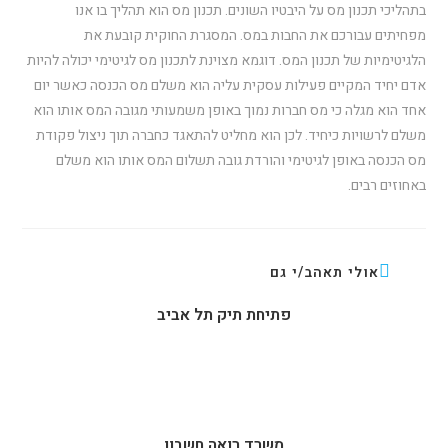
בתהליכי תכנון מס על היבטיו השונים. תכנון מס הוא תהליך בו אנו
מפחיתים עבורכם את החבות במס. המסגרת החוקית קובעת את
הלגיטימיות של תכנון המס. דוגמא מצוינת לתכנון מס לגיטימי יכולה להיות
אדם יחיד המקיים פעילות עסקית עליה הוא משלם מס הכנסה כאשר יום
אחד הוא מגלה כי מס חברות נמוך באופן משמעותי מגובה המס אותו הוא
משלם לרשויות כיחיד. לכן הוא מחליט להתאגד כחברה תוך ניצול פקודת
מס הכנסה באופן לגיטימי והורדת גובה תשלום המס אותו הוא משלם
באחוזים רבים.
אולי תאהב/י גם
פתיחת תיק תל אביב
משרד רואה חשבון